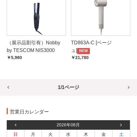
（展示品割引有）Nobby
TD863A-C [ベージ
by TESCOM NIS3000
ュ]
NEW
￥5,980
￥21,780
1/1ページ
営業日カレンダー
2026年08月
日
月
火
水
木
金
土