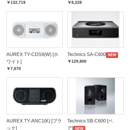
￥132,719
￥8,228
AUREX TY-CDS9(W) [ホ
Technics SA-C600
NEW
￥129,800
ワイト]
￥7,670
AUREX TY-ANC1(K) [ブラ
Technics SB-C600 [ペ
ック]
ア]
NEW