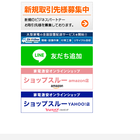
弊社のショップ
毎月抽選で10名様に
※評価コメント内
価格.comで、【
今後の ショップ
評価はこちらから↓
http://kakaku.com/
※確認が取れかねる場
当選者の発表は賞品の
※評価するためには
http://kakaku.com/
★★★★★★★★