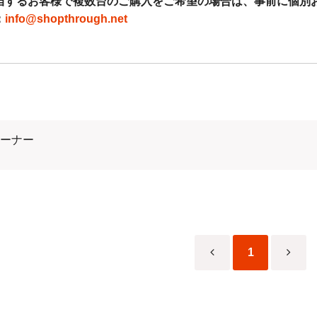
当するお客様で複数台のご購入をご希望の場合は、事前に個別
：
info@shopthrough.net
・PayPay・コンビニ払いの取り扱いについて◇
上の決済につきましては不正利用防止・抑制の観点からセキュリティ対策
ラ・レンズ類、当店指定商品につきましても不正利用が多発しており商品の
きましては使用可否制限を設けております。
ューナー
くお願いいたします。
に関するお知らせ
◆
制度の対応といたしまて、適格請求書登録番号記載の納品書を発行して
載の納品書を同封しております。
号記載の領収書をご希望のお客様（代金引換以外のご注文の方）はご注
1
業者登録番号
001021384