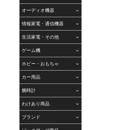
【お電話でのお
オーディオ機器
お客様各位
情報家電・通信機器
平素は、格別のご
現在、スタッフの
生活家電・その他
お客様にはご不便
なお、お問い合わ
ゲーム機
納期、在庫、お支
ホビー・おもちゃ
◆
Gmail・
カー用品
「迷惑メール防止機能
します。
腕時計
メールアドレスの登録
【迷惑メール】フォル
わけあり商品
当店振込口座
ブランド
銀行振込（先振り）
☆☆銀行振込の方へ☆