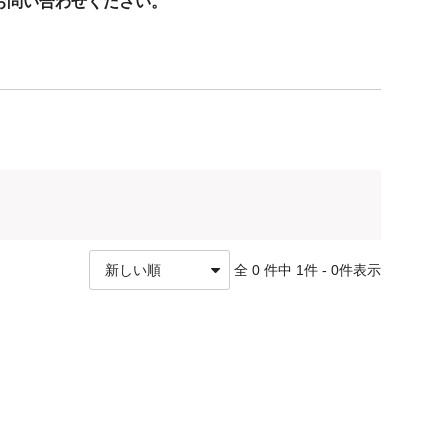
お問い合わせください。
の為ご利用いただけません。
価格、種類によってクレジットカード決済、PayPay、
全 0 件中 1件 - 0件表示
おります。※代引の場合は領収書が運送業者発行の為、適格
文時備考欄にてご要望ください。電子発行をさせていただき