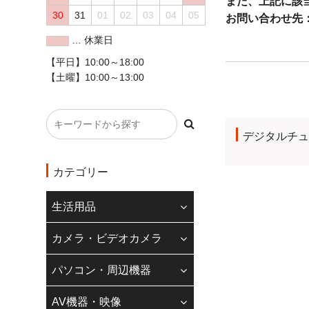
また、上記に該
30
31
01
02
03
04
05
お問い合わせ先
… 休業日
◇クレジットカード
【平日】10:00～18:00
【土曜】10:00～13:00
現在、20万円以
また、一部のカメ
コンビニ払いにつ
デジタルチ
ご理解の程よろし
◆
インボイス制度
カテゴリー
当店のインボイス
生活用品
請求書登録番号記
適格請求書登録番
カメラ・ビデオカメラ
ます。
パソコン・周辺機器
適格請求書発行事
株式会社若葉 T9240
AV機器・映像