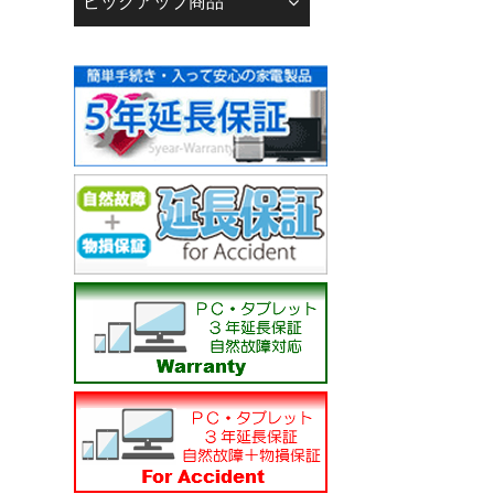
ピックアップ商品
下記の銀行口座へお支
------------------------------
りそな銀行 広島支店
普通 0093543
株式会社 若葉 カ）ワ
------------------------------
広島銀行 江波支店
普通 3050241
株式会社 若葉 カ）ワ
------------------------------