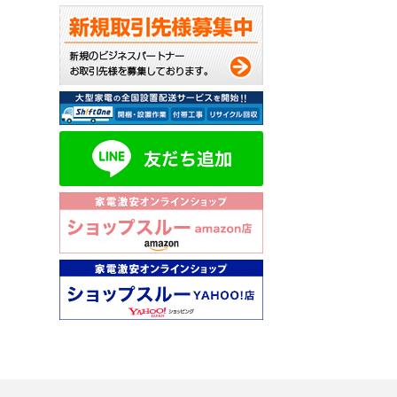
弊社のショップ
毎月抽選で10名様に
※評価コメント内
価格.comで、【
今後の ショップ
評価はこちらから↓
http://kakaku.com/
※確認が取れかねる場
当選者の発表は賞品の
※評価するためには
http://kakaku.com/
★★★★★★★★