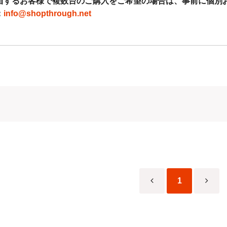
当するお客様で複数台のご購入をご希望の場合は、事前に個別
：
info@shopthrough.net
・PayPay・コンビニ払いの取り扱いについて◇
上の決済につきましては不正利用防止・抑制の観点からセキュリティ対策
ラ・レンズ類、当店指定商品につきましても不正利用が多発しており商品の
きましては使用可否制限を設けております。
くお願いいたします。
に関するお知らせ
◆
制度の対応といたしまて、適格請求書登録番号記載の納品書を発行して
載の納品書を同封しております。
号記載の領収書をご希望のお客様（代金引換以外のご注文の方）はご注
1
業者登録番号
001021384