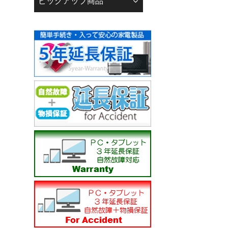
ピックアップ商品
下記の銀行口座へお支
------------------------------
りそな銀行 広島支店
普通 0093543
株式会社 若葉 カ）ワ
------------------------------
広島銀行 江波支店
普通 3050241
株式会社 若葉 カ）ワ
------------------------------