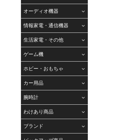
【お電話でのお
オーディオ機器
お客様各位
情報家電・通信機器
平素は、格別のご
現在、スタッフの
生活家電・その他
お客様にはご不便
なお、お問い合わ
ゲーム機
納期、在庫、お支
ホビー・おもちゃ
◆
Gmail・
カー用品
「迷惑メール防止機能
します。
腕時計
メールアドレスの登録
【迷惑メール】フォル
わけあり商品
当店振込口座
ブランド
銀行振込（先振り）
☆☆銀行振込の方へ☆