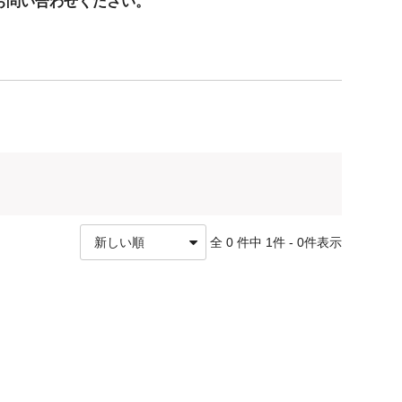
お問い合わせください。
の為ご利用いただけません。
価格、種類によってクレジットカード決済、PayPay、
全 0 件中 1件 - 0件表示
おります。※代引の場合は領収書が運送業者発行の為、適格
文時備考欄にてご要望ください。電子発行をさせていただき