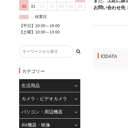
また、上記に該
30
31
01
02
03
04
05
お問い合わせ先
… 休業日
◇クレジットカード
【平日】10:00～18:00
【土曜】10:00～13:00
現在、20万円以
また、一部のカメ
コンビニ払いにつ
IODATA
ご理解の程よろし
◆
インボイス制度
カテゴリー
当店のインボイス
生活用品
請求書登録番号記
適格請求書登録番
カメラ・ビデオカメラ
ます。
パソコン・周辺機器
適格請求書発行事
株式会社若葉 T9240
AV機器・映像