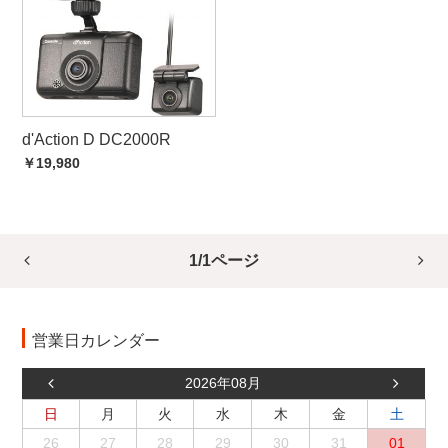
d'Action D DC2000R
￥19,980
1/1ページ
営業日カレンダー
2026年08月
日
月
火
水
木
金
土
26
27
28
29
30
31
01