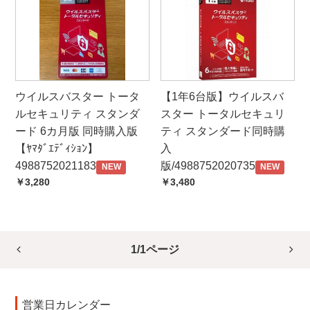
ウイルスバスター トータ
【1年6台版】ウイルスバ
ルセキュリティ スタンダ
スター トータルセキュリ
ード 6カ月版 同時購入版
ティ スタンダード同時購
【ﾔﾏﾀﾞｴﾃﾞｨｼｮﾝ】
入
4988752021183
版/4988752020735
NEW
NEW
￥3,280
￥3,480
1/1ページ
営業日カレンダー