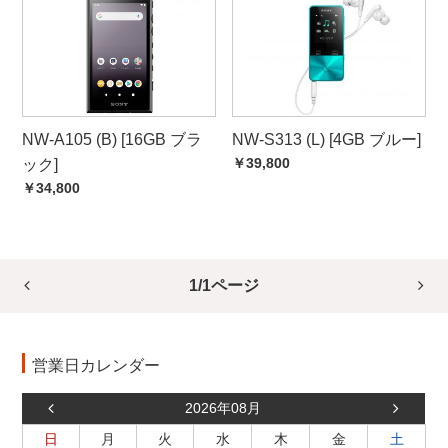
NW-A105 (B) [16GB ブラ
NW-S313 (L) [4GB ブルー]
￥39,800
ック]
￥34,800
1/1ページ
営業日カレンダー
2026年08月
日
月
火
水
木
金
土