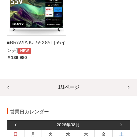
■BRAVIA KJ-55X85L [55イ
ンチ]
NEW
￥136,980
1/1ページ
営業日カレンダー
2026年08月
日
月
火
水
木
金
土