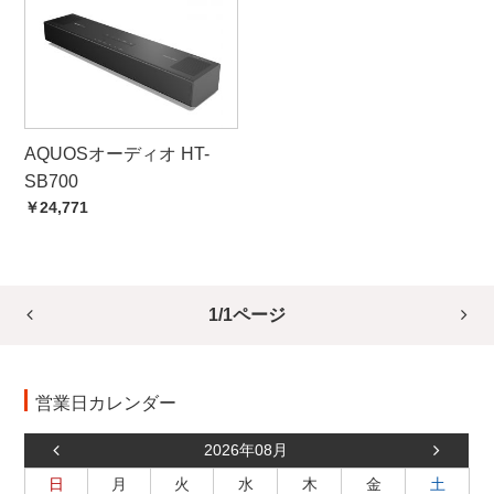
AQUOSオーディオ HT-
SB700
￥24,771
1/1ページ
営業日カレンダー
2026年08月
日
月
火
水
木
金
土