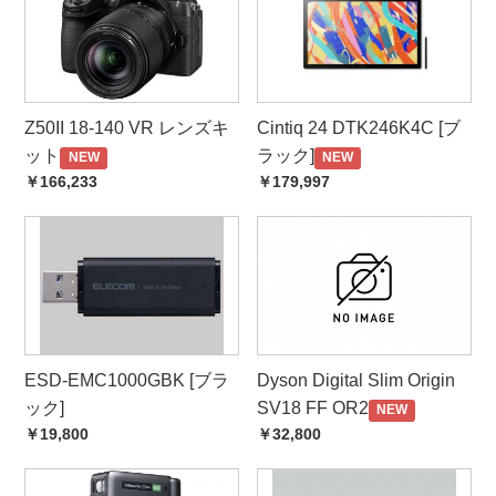
Z50II 18-140 VR レンズキ
Cintiq 24 DTK246K4C [ブ
ット
ラック]
NEW
NEW
￥166,233
￥179,997
ESD-EMC1000GBK [ブラ
Dyson Digital Slim Origin
ック]
SV18 FF OR2
NEW
￥19,800
￥32,800