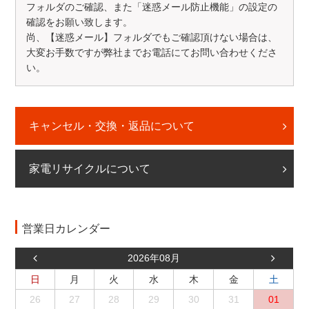
フォルダのご確認、また「迷惑メール防止機能」の設定の
確認をお願い致します。
尚、【迷惑メール】フォルダでもご確認頂けない場合は、
大変お手数ですが弊社までお電話にてお問い合わせくださ
い。
キャンセル・交換・返品について
家電リサイクルについて
営業日カレンダー
2026年08月
日
月
火
水
木
金
土
26
27
28
29
30
31
01