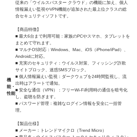
従来の「ウイルスバスター クラウド」の機能に加え、個人
情報漏えい監視やVPN機能が追加された最上位クラスの総
合セキュリティソフトです。
【商品特徴】
■ 最大6台まで利用可能：家族のPCやスマホ、タブレットを
まとめて守れます。
■ マルチOS対応：Windows、Mac、iOS（iPhone/iPad）、
Androidに対応。
■ 充実のセキュリティ：ウイルス対策、フィッシング詐欺
サイトブロック、迷惑SMSブロック。
■ 個人情報漏えい監視：ダークウェブを24時間監視し、流
機
出時はアラートで通知。
能・
■ 安全な通信（VPN）：フリーWi-Fi利用時の通信を暗号化
性能
し、盗聴を防ぎます。
■ パスワード管理：複雑なログイン情報を安全に一括管
理。
【製品仕様】
■ メーカー：トレンドマイクロ（Trend Micro）