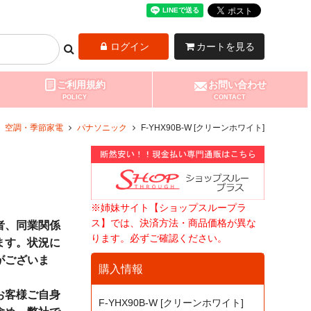
ログイン
カートを見る
ご利用規約
お問い合わせ
POLICY
CONTACT
空調・季節家電
パナソニック
F-YHX90B-W [クリーンホワイト]
※姉妹サイト【ショップスループラ
ス】では、決済方法・商品価格が異な
者、同業関係
ります。必ずご確認ください。
ます。状況に
がございま
購入情報
お客様ご自身
F-YHX90B-W [クリーンホワイト]