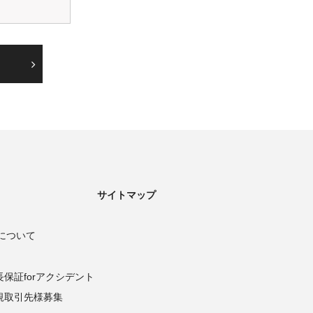
サイトマップ
について
長保証forアクシデント
規取引先様募集