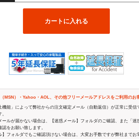
カートに入れる
評価を価格.COMで行って頂いたお客様
Kingston/SanDisk製USBメモリー（8GB）又はSDカードをプレゼン
に
ご注文番号
の記載を頂いた方に限ります。
 ショップスルー】を評価することができます。
mail（MSN）・Yahoo・AOL、その他フリーメールアドレスをご利用のお
スルー運営の貴重なご意見とさせていただきます。
止機能」によって弊社からの注文確定メール（自動返信）が正常に受信
す。
↓
メールが届かない場合は、【迷惑メール】フォルダのご確認、また「迷
shopreview/1858/
確認をお願い致します。
ル】フォルダでもご確認頂けない場合は、大変お手数ですが弊社までお
合はキャンペーン対象外となる場合がございますので、ご注意下さい。