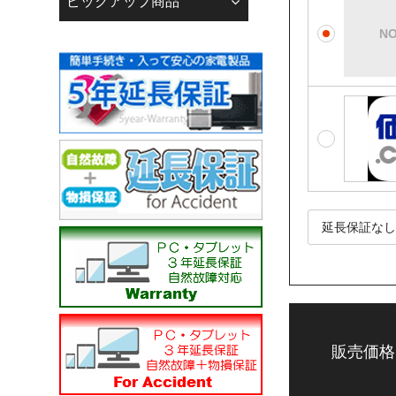
ピックアップ商品
「迷惑メール防止機能
で、あらかじめメール
メールアドレスの登録
【迷惑メール】フォル
当店振込口座
銀行振込（先振り）
☆☆銀行振込の方へ☆
下記の銀行口座へお支
------------------------------
りそな銀行 広島支店
普通 0093543
株式会社 若葉 カ）ワ
------------------------------
広島銀行 江波支店
普通 3050241
株式会社 若葉 カ）ワ
------------------------------
販売価格