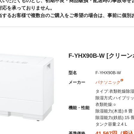
入いただくものとし、初期不良・商品破損・配送時の事故等を
対応を承っておりません。
当するお客様で複数台のご購入をご希望の場合は、事前に個別
：
info@shopthrough.net
・PayPay・コンビニ払いの取り扱いについて◇
F-YHX90B-W [クリー
上の決済につきましては不正利用防止・抑制の観点からセキュリティ対策
ラ・レンズ類、当店指定商品につきましても不正利用が多発しており商
型名
F-YHX90B-W
カード決済、PayPay、コンビニ払いにつきましては使用可否制限を
メーカー
パナソニック
タイプ:衣類乾燥除
くお願いいたします。
除湿方式:ハイブリ
衣類乾燥:○
機能・性能
に関するお知らせ
◆
除湿能力(木造):8 畳
除湿能力(鉄筋):15 
制度の対応といたしまて、適格請求書登録番号記載の納品書を発行して
タンク容量:2.4 L
が運送業者発行の為、適格請求書登録番号記載の納品書を同封しており
41,567円（税
基準価格