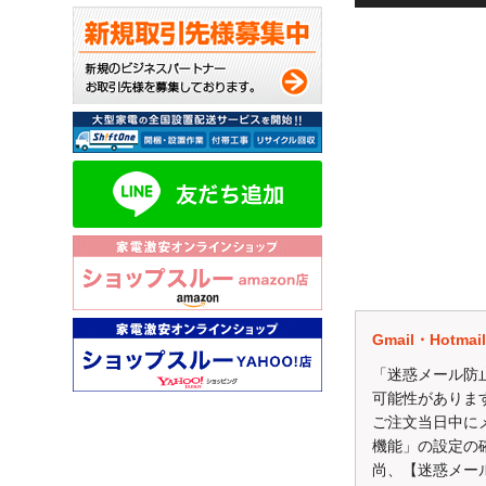
弊社のショップ
毎月抽選で10名様に
※評価コメント内
価格.comで、【
Gmail・Hot
今後の ショップ
「迷惑メール防
可能性がありま
評価はこちらから↓
ご注文当日中に
http://kakaku.com/
機能」の設定の
尚、【迷惑メー
※確認が取れかねる場