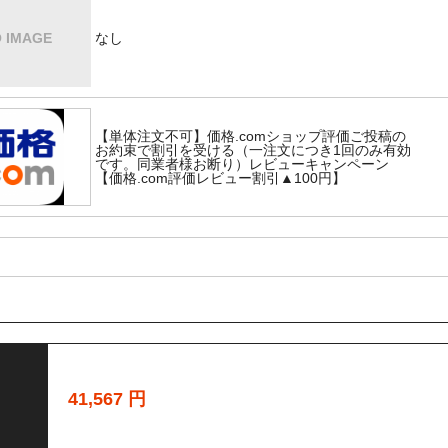
」によって弊社からの注文確定メール（自動返信）が正常に受信できていない可能
アドレスの登録をおすすめいたします。
なし
はこちらから
ダのご確認、「迷惑メール防止機能」の設定の確認をお願い致します。
【単体注文不可】価格.comショップ評価ご投稿の
お約束で割引を受ける（一注文につき1回のみ有効
です。同業者様お断り）レビューキャンペーン
☆
【価格.com評価レビュー割引▲100円】
払下さい。原則、ご入金確認後の発送となります。
------------------
カバ
------------------
カバ
------------------
41,567
円