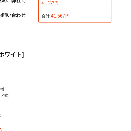
含め、弊社で
41,567円
お問い合わせ
41,567円
合計
ンホワイト]
の為ご利用い
品の価格、種類
設けておりま
湿機
ッド式
畳
おります。※代
ます。
込）