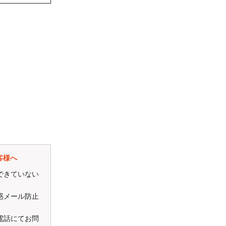
ト！！
客様へ
できていない
惑メール防止
電話にてお問