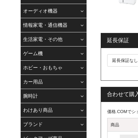
適格請求書登録番
ご要望ください。
オーディオ機器
適格請求書発行事
情報家電・通信機器
株式会社若葉 T9240
生活家電・その他
延長保証
【お電話でのお
ゲーム機
お客様各位
平素は、格別のご
ホビー・おもちゃ
現在、スタッフの
ます。
カー用品
お客様にはご不便
なお、お問い合わ
合わせて購
腕時計
合わせフォ-ムに
納期、在庫、お支
わけあり商品
価格.COMで
◆
Gmail・Y
ブランド
商品
をご利用のお