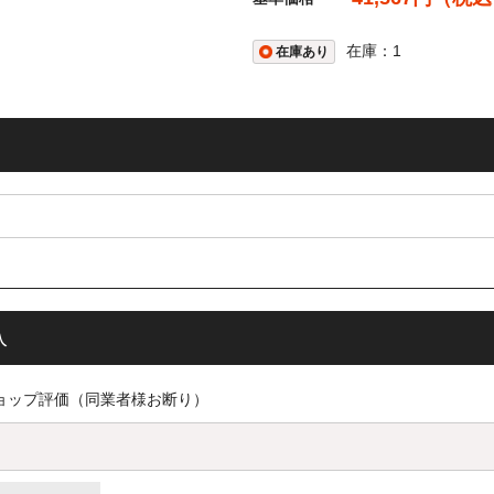
号記載の領収書をご希望のお客様（代金引換以外のご注文の方）はご注
電子発行をさせていただきます。
在庫：1
在庫あり
業者登録番号
001021384
問い合わせについて】
愛願を賜り厚く御礼申し上げます。
テレワーク及び人員縮小により、当面の間お電話での対応を休止させて
をおかけいたしますが、ご理解賜りますようお願いいたします。
せフォームは通常とおり対応させていただいております。メール及びサ
入
てご連絡ください。
払方法等のお問い合わせは、よくあるご質問をご確認ください。
ショップ評価（同業者様お断り）
ahoomail・Hotmail（MSN）・AOL、その他フリーメ
客様へ
◆