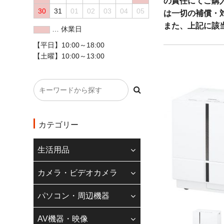
の責任にてご購
30
31
01
02
03
04
05
は一切の補償・
また、上記に該
… 休業日
ください。
【平日】10:00～18:00
お問い合わせ先
【土曜】10:00～13:00
◇クレジットカード
現在、20万円以
ただけません。
また、一部のカメ
カテゴリー
によってクレジット
す。
生活用品
ご理解の程よろし
カメラ・ビデオカメラ
◆
インボイス制度
パソコン・周辺機器
当店のインボイス
引の場合は領収書
AV機器・映像