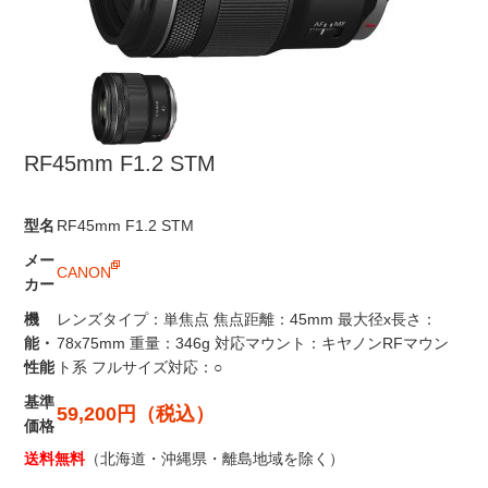
RF45mm F1.2 STM
型名
RF45mm F1.2 STM
メー
CANON
カー
機
レンズタイプ：単焦点 焦点距離：45mm 最大径x長さ：
能・
78x75mm 重量：346g 対応マウント：キヤノンRFマウン
性能
ト系 フルサイズ対応：○
基準
59,200円（税込）
価格
送料無料
（北海道・沖縄県・離島地域を除く）