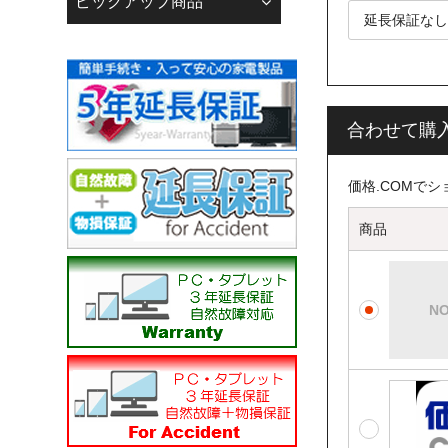
ピックアップ商品
「迷惑メール防止機能
で、あらかじめメール
メールアドレスの登録
【迷惑メール】フォル
当店振込口座
合わせて購
銀行振込（先振り）
☆☆銀行振込の方へ☆
価格.COMで
下記の銀行口座へお支
------------------------------
商品
りそな銀行 広島支店
普通 0093543
株式会社 若葉 カ）ワ
------------------------------
広島銀行 江波支店
普通 3050241
株式会社 若葉 カ）ワ
------------------------------