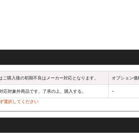
号記載の領収書をご希望のお客様（代金引換以外のご注文の方）はご注
電子発行をさせていただきます。
業者登録番号
001021384
問い合わせについて】
愛願を賜り厚く御礼申し上げます。
テレワーク及び人員縮小により、当面の間お電話での対応を休止させて
はご購入後の初期不良はメーカー対応となります。
オプション価
をおかけいたしますが、ご理解賜りますようお願いいたします。
対応対象外商品です。了承の上、購入する。
−
せフォームは通常とおり対応させていただいております。メール及びサ
てご連絡ください。
ず選択してください
払方法等のお問い合わせは、よくあるご質問をご確認ください。
ahoomail・Hotmail（MSN）・AOL、その他フリーメ
客様へ
◆