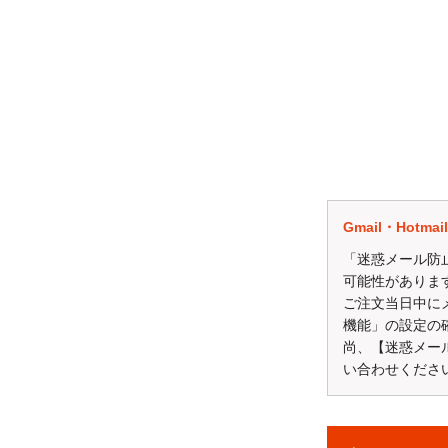
当選者の発表は賞品の
※評価するためには
http://kakaku.com/
★★★★★★★★
Gmail・Hot
「迷惑メール防
可能性がありま
ご注文当日中に
機能」の設定の
尚、【迷惑メー
い合わせくださ