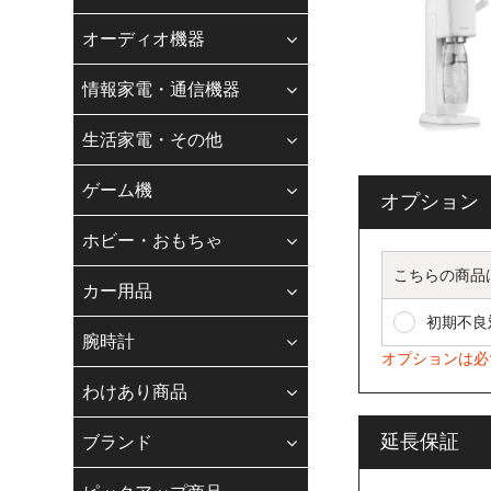
適格請求書登録番
ご要望ください。
オーディオ機器
適格請求書発行事
情報家電・通信機器
株式会社若葉 T9240
生活家電・その他
【お電話でのお
ゲーム機
オプション
お客様各位
平素は、格別のご
ホビー・おもちゃ
現在、スタッフの
こちらの商品
ます。
カー用品
お客様にはご不便
初期不良
なお、お問い合わ
腕時計
合わせフォ-ムに
オプションは必
納期、在庫、お支
わけあり商品
◆
Gmail・Y
延長保証
ブランド
をご利用のお