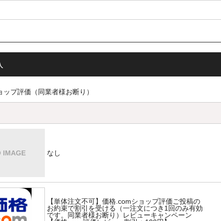
」によって弊社からの注文確定メール（自動返信）が正常に受信できていない可能
アドレスの登録をおすすめいたします。
はこちらから
ダのご確認、「迷惑メール防止機能」の設定の確認をお願い致します。
入
☆
ショップ評価（同業者様お断り）
払下さい。原則、ご入金確認後の発送となります。
------------------
カバ
------------------
なし
カバ
------------------
【単体注文不可】価格.comショップ評価ご投稿の
お約束で割引を受ける（一注文につき1回のみ有効
です。同業者様お断り）レビューキャンペーン