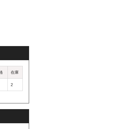
文時備考欄にて
いただいており
格
在庫
2
イト内のお問い
ールアドレス