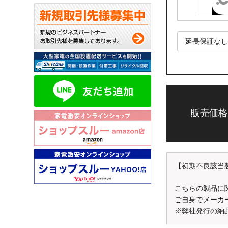
弊社のショップ
販売価格
毎月抽選で10名様に
※評価コメント内
価格.comで、【
今後の ショップ
【初期不良該当
評価はこちらから↓
こちらの製品に
http://kakaku.com/
ご自身でメーカ
※弊社発行の納
※確認が取れかねる場