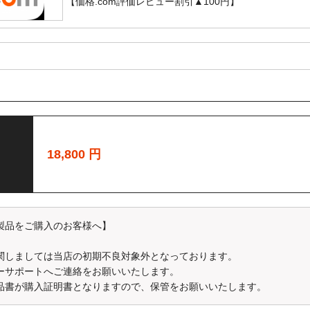
【価格.com評価レビュー割引▲100円】
評価を価格.COMで行って頂いたお客様
18,800
円
Kingston/SanDisk製USBメモリー（8GB）又はSDカードをプレゼン
に
ご注文番号
の記載を頂いた方に限ります。
 ショップスルー】を評価することができます。
スルー運営の貴重なご意見とさせていただきます。
製品をご購入のお客様へ】
↓
関しましては当店の初期不良対象外となっております。
shopreview/1858/
ーサポートへご連絡をお願いいたします。
品書が購入証明書となりますので、保管をお願いいたします。
合はキャンペーン対象外となる場合がございますので、ご注意下さい。