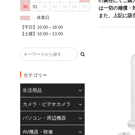
の責任にてご購
30
31
01
02
03
04
05
は一切の補償・
また、上記に該
… 休業日
ください。
【平日】10:00～18:00
お問い合わせ先
【土曜】10:00～13:00
◇クレジットカード
現在、20万円以
ただけません。
また、一部のカメ
カテゴリー
によってクレジット
す。
生活用品
ご理解の程よろし
カメラ・ビデオカメラ
◆
インボイス制度
パソコン・周辺機器
当店のインボイス
引の場合は領収書
AV機器・映像