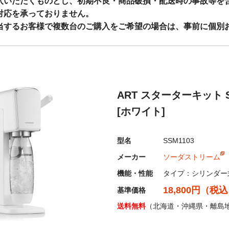
入いただくものとし、初期不良・商品破損・配送時の事故等を
対応を承っておりません。
当するお客様で複数台のご購入をご希望の場合は、事前に個別
：
info@shopthrough.net
・PayPay・コンビニ払いの取り扱いについて◇
ART スターターキット S
上の決済につきましては不正利用防止・抑制の観点からセキュリティ対策
[ホワイト]
ラ・レンズ類、当店指定商品につきましても不正利用が多発しており商
カード決済、PayPay、コンビニ払いにつきましては使用可否制限を
型名
SSM1103
メーカー
ソーダストリーム
くお願いいたします。
機能・性能
タイプ：シリンダー
に関するお知らせ
◆
18,800円（税
基準価格
送料無料
（北海道・沖縄県・離島
制度の対応といたしまて、適格請求書登録番号記載の納品書を発行して
が運送業者発行の為、適格請求書登録番号記載の納品書を同封しており