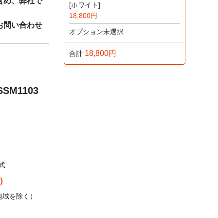
含め、弊社で
[ホワイト]
18,800円
お問い合わせ
オプション未選択
18,800円
合計
SM1103
の為ご利用い
品の価格、種類
設けておりま
式
込）
地域を除く）
おります。※代
ます。