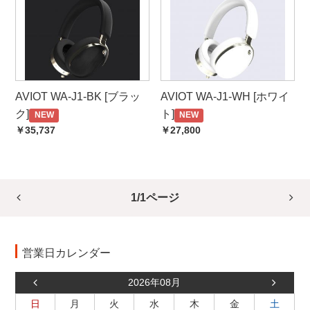
AVIOT WA-J1-BK [ブラッ
AVIOT WA-J1-WH [ホワイ
ク]
ト]
NEW
NEW
￥35,737
￥27,800
1/1ページ
営業日カレンダー
2026年08月
日
月
火
水
木
金
土